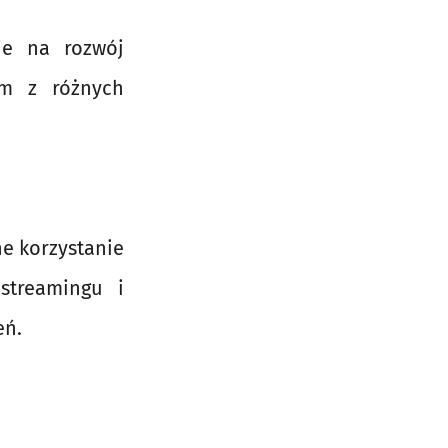
ie na rozwój
om z różnych
ne korzystanie
streamingu i
eń.