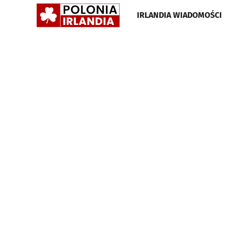
POLONIA
IRLANDIA WIADOMOŚCI
IRLANDIA
•
GAZETA
•
WIADOMOŚCI
I