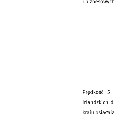
i biznesowych
Prędkość 5 
irlandzkich 
kraju osiągaj