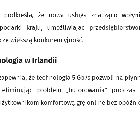
a podkreśla, że nowa usługa znacząco wpłyn
spodarki kraju, umożliwiając przedsiębiorstw
zcze większą konkurencyjność.
ologia w Irlandii
zapewnia, że technologia 5 Gb/s pozwoli na płyn
, eliminując problem „buforowania” podczas 
użytkownikom komfortową grę online bez opóźni