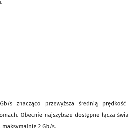
.
Gb/s znacząco przewyższa średnią prędkość
domach. Obecnie najszybsze dostępne łącza św
ą maksymalnie 2 Gb/s.