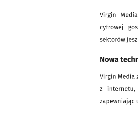
Virgin Medi
cyfrowej go
sektorów jes
Nowa techn
Virgin Media 
z internetu
zapewniając 