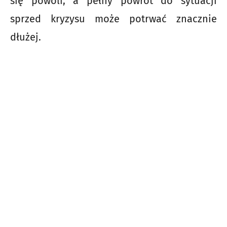
się powoli, a pełny powrót do sytuacji
sprzed kryzysu może potrwać znacznie
dłużej.