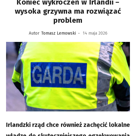
Koniec wykroczeń w Irlandii –
wysoka grzywna ma rozwiązać
problem
Autor
Tomasz Lemowski
-
14 maja 2026
Irlandzki rząd chce również zachęcić lokalne
władze do skuteczniejszego egzekwowania