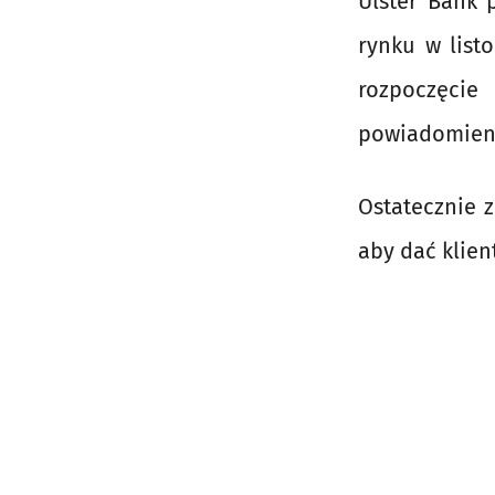
Ulster Bank 
rynku w list
rozpoczęci
powiadomieni
Ostatecznie 
aby dać klie