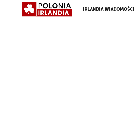
POLONIA
IRLANDIA WIADOMOŚCI
IRLANDIA
•
GAZETA
•
WIADOMOŚCI
I