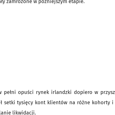
ały zamrożone w późniejszym etapie.
w pełni opuści rynek irlandzki dopiero w przysz
ł setki tysięcy kont klientów na różne kohorty i
anie likwidacji.