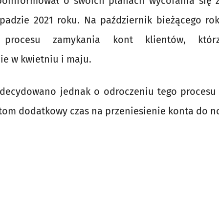
poinformował o swoich planach wycofania się z
opadzie 2021 roku. Na październik bieżącego r
e procesu zamykania kont klientów, którz
e w kwietniu i maju.
zdecydowano jednak o odroczeniu tego procesu 
ntom dodatkowy czas na przeniesienie konta do 