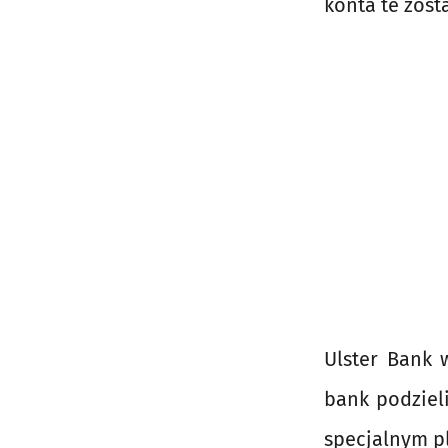
konta te zost
Ulster Bank 
bank podzieli
specjalnym pl