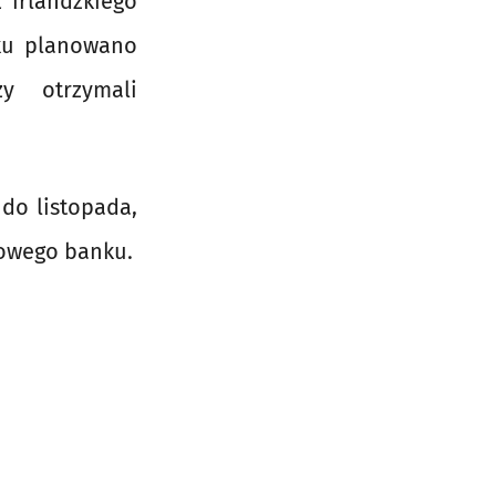
 irlandzkiego
oku planowano
y otrzymali
do listopada,
nowego banku.