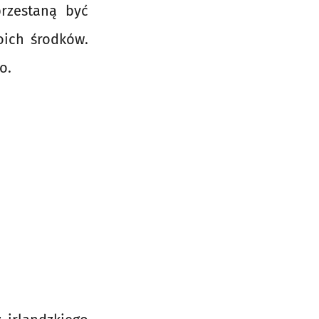
przestaną być
oich środków.
o.