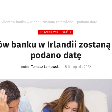
 klientów banku w Irlandii zostaną zamrożone – podano datę
IRLANDIA WIADOMOŚCI
ów banku w Irlandii zostan
podano datę
Autor
Tomasz Lemowski
-
5 listopada 2022