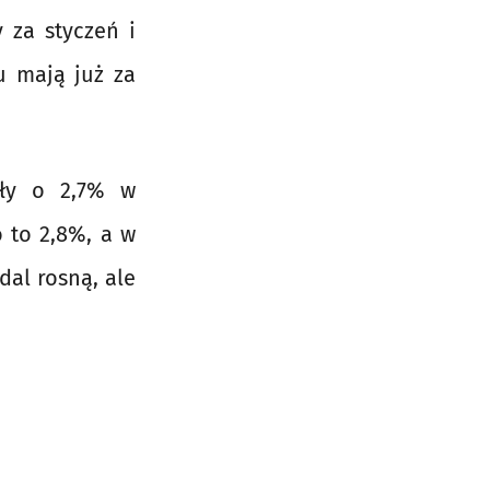
y za styczeń i
u mają już za
sły o 2,7% w
 to 2,8%, a w
dal rosną, ale