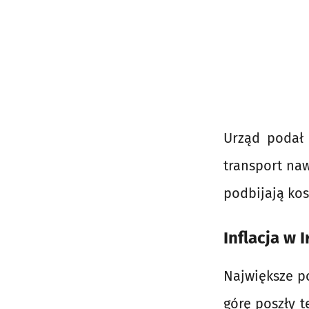
Urząd podał 
transport naw
podbijają kos
Inflacja w I
Największe po
górę poszły t