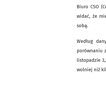
Biuro CSO (Ce
widać, że mi
sobą.
Według dany
porównaniu z
listopadzie 3
wolniej niż k