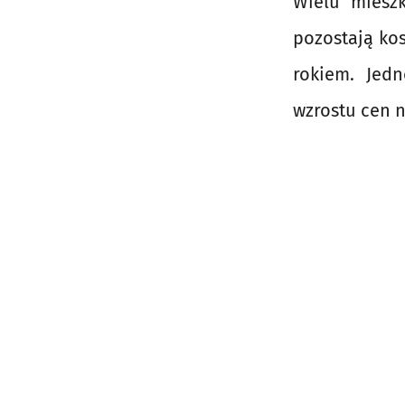
Wielu miesz
pozostają kos
rokiem. Jed
wzrostu cen n