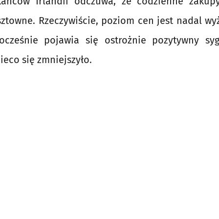
kańców Irlandii odczuwa, że codzienne zakupy
ztowne. Rzeczywiście, poziom cen jest nadal wy
nocześnie pojawia się ostrożnie pozytywny sy
ieco się zmniejszyło.