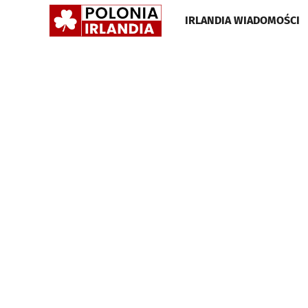
POLONIA
IRLANDIA WIADOMOŚCI
IRLANDIA
•
GAZETA
•
WIADOMOŚCI
I