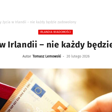
y życia w Irlandii – nie każdy będzie zadowolony
IRLANDIA WIADOMOŚCI
 w Irlandii – nie każdy będz
Autor
Tomasz Lemowski
-
20 lutego 2026