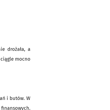
ie drożała, a
e ciągle mocno
rań i butów. W
g finansowych.