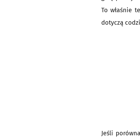
To właśnie t
dotyczą codz
Jeśli porówn