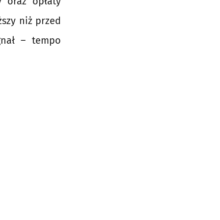
 oraz opłaty
ższy niż przed
gnał – tempo