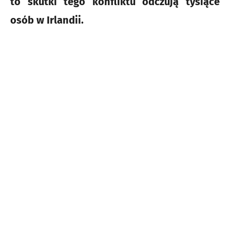
to skutki tego konfliktu odczują tysiące
osób w Irlandii.