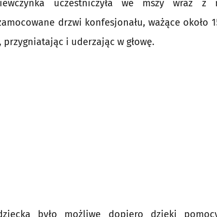
ziewczynka uczestniczyła we mszy wraz z 
 zamocowane drzwi konfesjonału, ważące około 1
, przygniatając i uderzając w głowę.
dziecka było możliwe dopiero dzięki pomoc