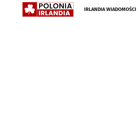
POLONIA
IRLANDIA WIADOMOŚCI
IRLANDIA
•
GAZETA
•
WIADOMOŚCI
I