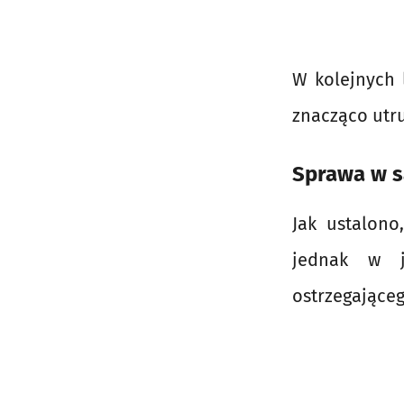
W kolejnych l
znacząco utr
Sprawa w są
Jak ustalon
jednak w j
ostrzegające