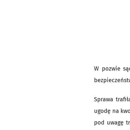
W pozwie są
bezpieczeńst
Sprawa trafi
ugodę na kwot
pod uwagę t