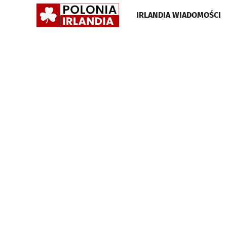
POLONIA
IRLANDIA WIADOMOŚCI
IRLANDIA
•
GAZETA
•
WIADOMOŚCI
I