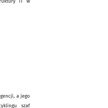
ruktury IT w
gencji, a jego
yklingu szaf