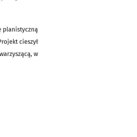
ę planistyczną
rojekt cieszył
owarzyszącą, w