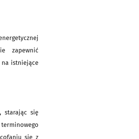
 energetycznej
ie zapewnić
na istniejące
 starając się
terminowego
cofaniu się z