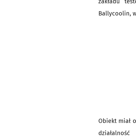
zakładu tes
Ballycoolin,
Obiekt miał o
działalność