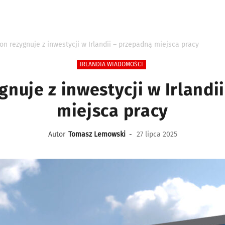
n rezygnuje z inwestycji w Irlandii – przepadną miejsca pracy
IRLANDIA WIADOMOŚCI
nuje z inwestycji w Irlandi
miejsca pracy
Autor
Tomasz Lemowski
-
27 lipca 2025