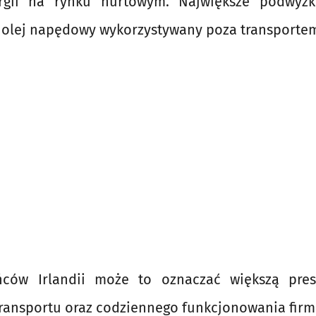
rgii na rynku hurtowym. Największe podwyżki
 olej napędowy wykorzystywany poza transporte
ńców Irlandii może to oznaczać większą pres
transportu oraz codziennego funkcjonowania firm