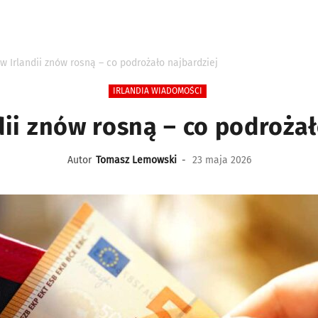
w Irlandii znów rosną – co podrożało najbardziej
IRLANDIA WIADOMOŚCI
dii znów rosną – co podrożał
Autor
Tomasz Lemowski
-
23 maja 2026