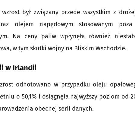
 wzrost był związany przede wszystkim z droż
raz olejem napędowym stosowanym poza 
m. Na ceny paliw wpłynęła również niestabi
wa, w tym skutki wojny na Bliskim Wschodzie.
i w Irlandii
wzrost odnotowano w przypadku oleju opałoweg
etniu o 50,1% i osiągnęła najwyższy poziom od 20
prowadzenia obecnej serii danych.