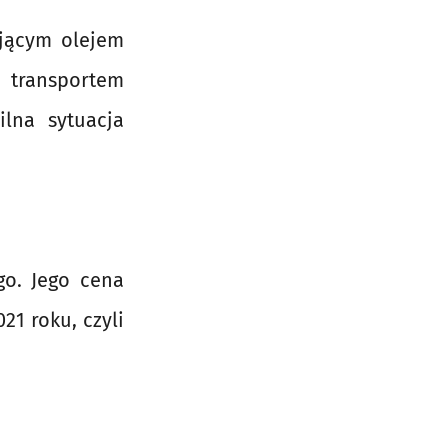
ejącym olejem
transportem
lna sytuacja
o. Jego cena
21 roku, czyli