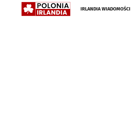
POLONIA
IRLANDIA WIADOMOŚCI
IRLANDIA
•
GAZETA
•
WIADOMOŚCI
I