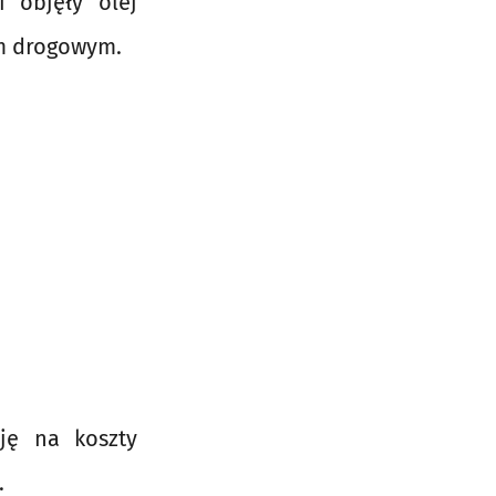
 objęły olej
m drogowym.
ję na koszty
.