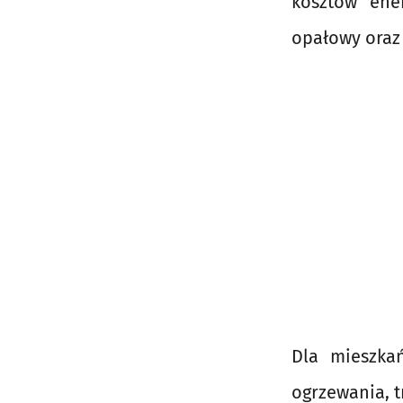
kosztów ene
opałowy oraz
Dla mieszka
ogrzewania, 