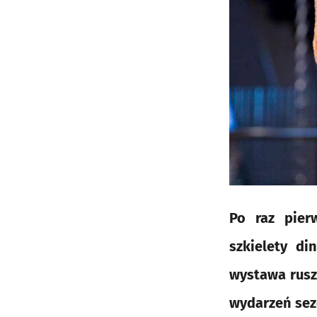
Po raz pier
szkielety di
wystawa rusza
wydarzeń sez