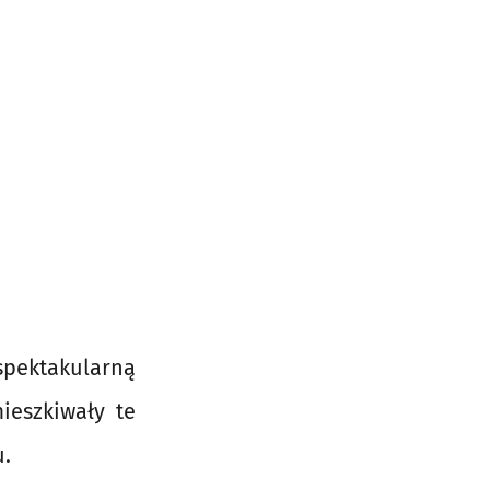
spektakularną
ieszkiwały te
u.