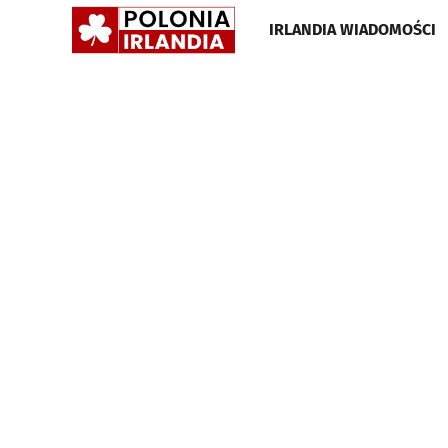
POLONIA
IRLANDIA WIADOMOŚCI
IRLANDIA
•
GAZETA
•
WIADOMOŚCI
I