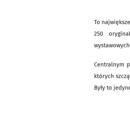
To największe
250 orygina
wystawowych 
Centralnym 
których szczą
Były to jedyn