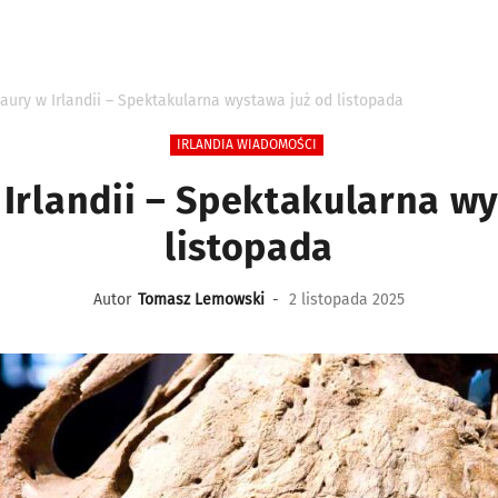
aury w Irlandii – Spektakularna wystawa już od listopada
IRLANDIA WIADOMOŚCI
Irlandii – Spektakularna w
listopada
Autor
Tomasz Lemowski
-
2 listopada 2025