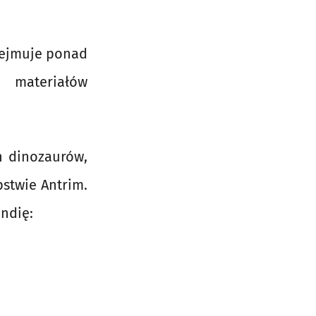
obejmuje ponad
n materiałów
 dinozaurów,
bstwie Antrim.
andię: