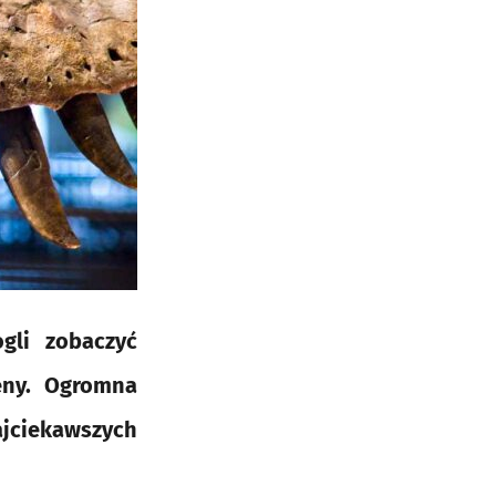
gli zobaczyć
reny. Ogromna
najciekawszych