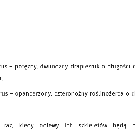
us – potężny, dwunożny drapieżnik o długości 
n,
rus – opancerzony, czteronożny roślinożerca o d
 raz, kiedy odlewy ich szkieletów będą 