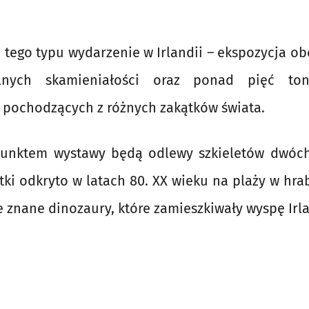
 tego typu wydarzenie w Irlandii – ekspozycja 
lnych skamieniałości oraz ponad pięć to
pochodzących z różnych zakątków świata.
punktem wystawy będą odlewy szkieletów dwóch
tki odkryto w latach 80. XX wieku na plaży w hra
e znane dinozaury, które zamieszkiwały wyspę Irl