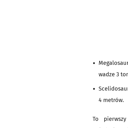
Megalosaur
wadze 3 to
Scelidosau
4 metrów.
To pierwszy