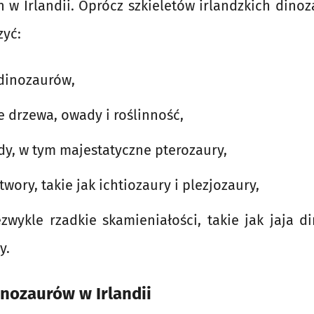
 w Irlandii. Oprócz szkieletów irlandzkich dino
yć:
 dinozaurów,
 drzewa, owady i roślinność,
dy, w tym majestatyczne pterozaury,
wory, takie jak ichtiozaury i plezjozaury,
ezwykle rzadkie skamieniałości, takie jak jaja 
y.
nozaurów w Irlandii