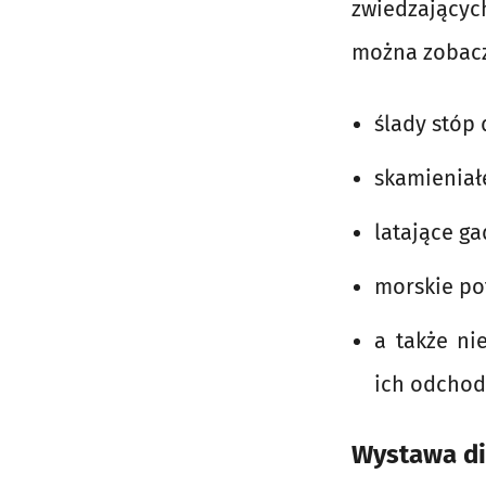
zwiedzających
można zobacz
ślady stóp
skamieniałe
latające ga
morskie pot
a także ni
ich odchod
Wystawa di