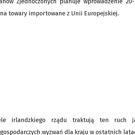
tanów Zjednoczonych planuje wprowadzenie 20-
 na towary importowane z Unii Europejskiej.
iele irlandzkiego rządu traktują ten ruch 
gospodarczych wyzwań dla kraju w ostatnich lata