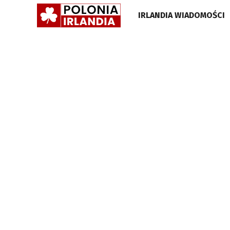
POLONIA
IRLANDIA WIADOMOŚCI
IRLANDIA
•
GAZETA
•
WIADOMOŚCI
I