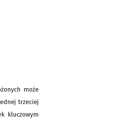
rożonych może
ednej trzeciej
nek kluczowym