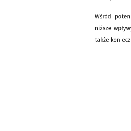
Wśród potenc
niższe wpływ
także koniec