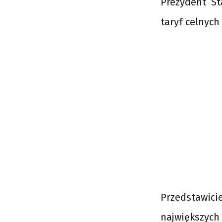
Prezydent S
taryf celnych
Przedstawic
największych 