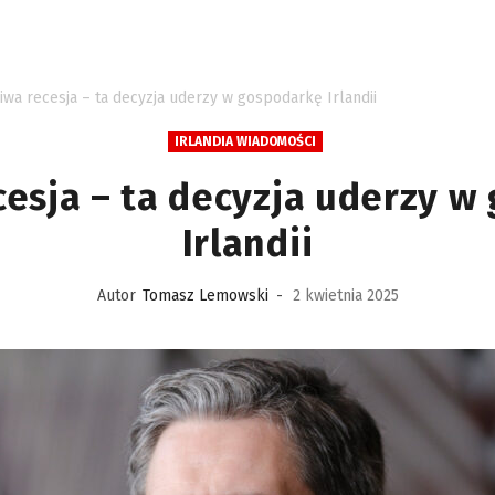
iwa recesja – ta decyzja uderzy w gospodarkę Irlandii
IRLANDIA WIADOMOŚCI
cesja – ta decyzja uderzy w
Irlandii
Autor
Tomasz Lemowski
-
2 kwietnia 2025