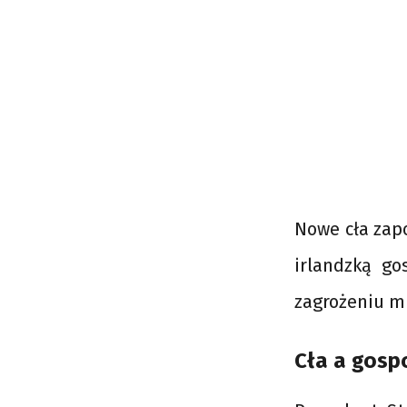
Nowe cła zap
irlandzką go
zagrożeniu mi
Cła a gospo