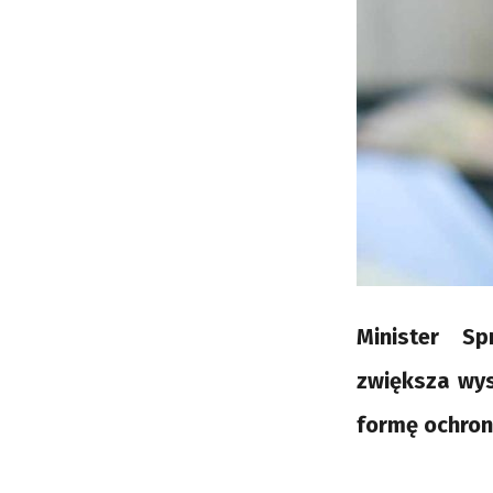
Minister Sp
zwiększa wy
formę ochrony