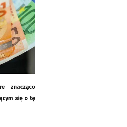
óre znacząco
cym się o tę