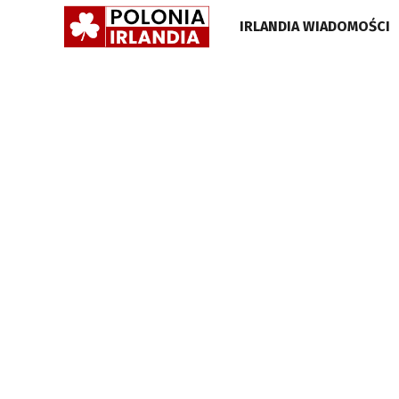
POLONIA
IRLANDIA WIADOMOŚCI
IRLANDIA
•
GAZETA
•
WIADOMOŚCI
I