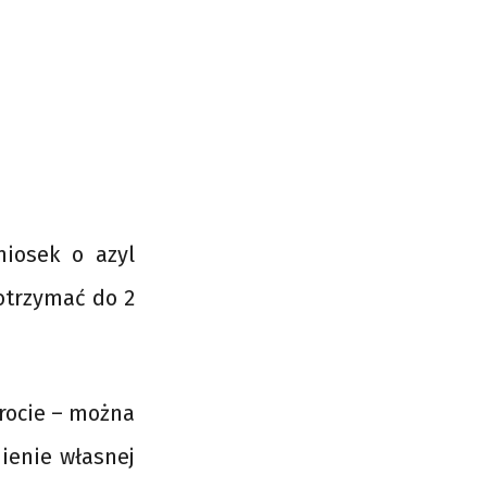
niosek o azyl
 otrzymać do 2
wrocie – można
mienie własnej