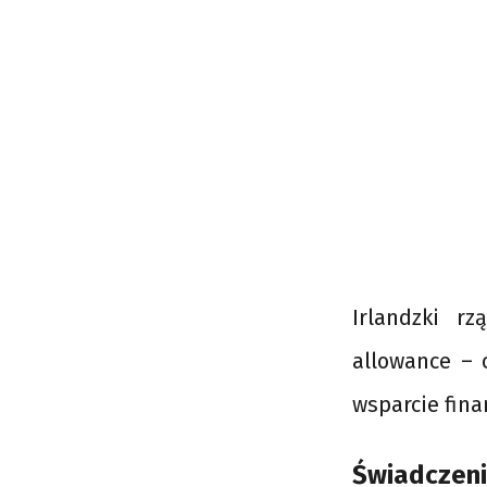
Irlandzki r
allowance – 
wsparcie fina
Świadczenie