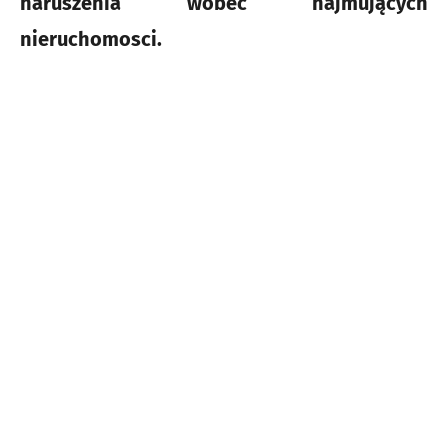
naruszenia wobec najmujących
nieruchomosci.