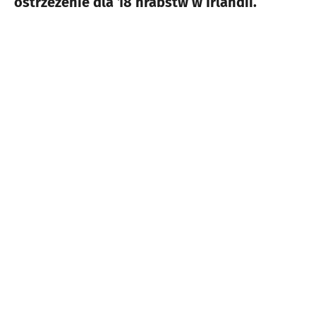
ostrzeżenie dla 18 hrabstw w Irlandii.