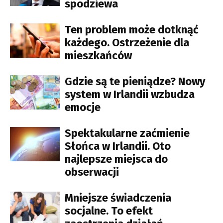
spodziewa
Ten problem może dotknąć
każdego. Ostrzeżenie dla
mieszkańców
Gdzie są te pieniądze? Nowy
system w Irlandii wzbudza
emocje
Spektakularne zaćmienie
Słońca w Irlandii. Oto
najlepsze miejsca do
obserwacji
Mniejsze świadczenia
socjalne. To efekt