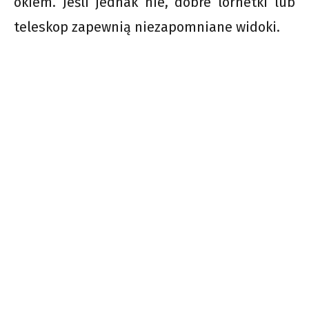
okiem. Jeśli jednak nie, dobre lornetki lub
teleskop zapewnią niezapomniane widoki.