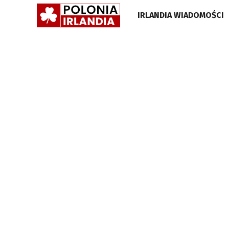
POLONIA
IRLANDIA WIADOMOŚCI
IRLANDIA
•
GAZETA
•
WIADOMOŚCI
I