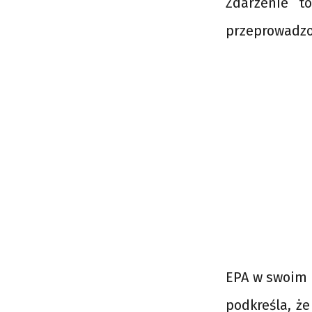
Zdarzenie t
przeprowadzo
EPA w swoim 
podkreśla, że