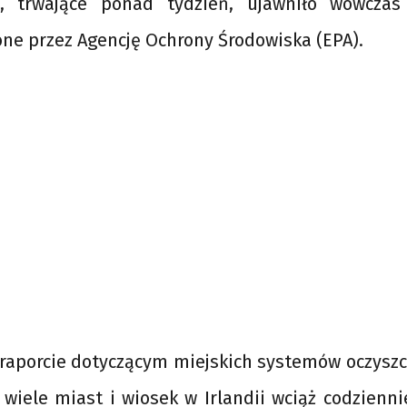
o, trwające ponad tydzień, ujawniło wówczas
ne przez Agencję Ochrony Środowiska (EPA).
raporcie dotyczącym miejskich systemów oczyszc
 wiele miast i wiosek w Irlandii wciąż codzien