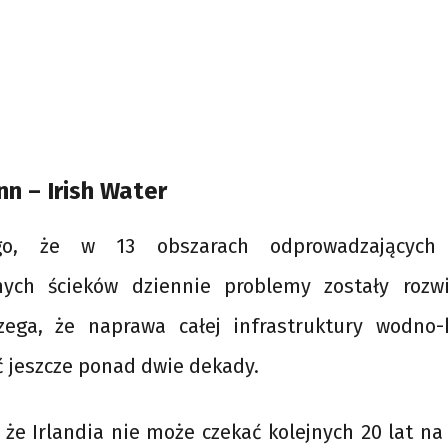
nn – Irish Water
o, że w 13 obszarach odprowadzającyc
nych ścieków dziennie problemy zostały rozw
zega, że naprawa całej infrastruktury wodno-k
 jeszcze ponad dwie dekady.
 że Irlandia nie może czekać kolejnych 20 lat n