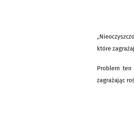
„Nieoczyszczo
które zagraża
Problem ten 
zagrażając r