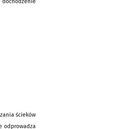
 dochodzenie
zania ścieków
nie odprowadza