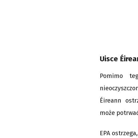
Uisce Éirea
Pomimo teg
nieoczyszczo
Éireann ostr
może potrwać
EPA ostrzega,