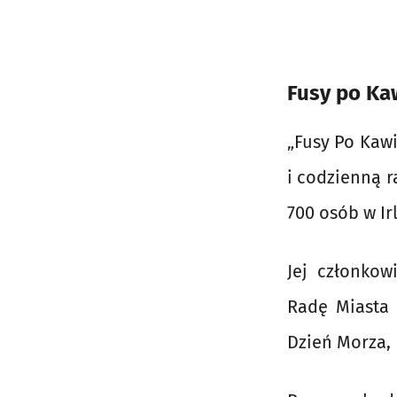
Fusy po Kaw
„Fusy Po Kawi
i codzienną r
700 osób w Irl
Jej członkow
Radę Miasta 
Dzień Morza, 