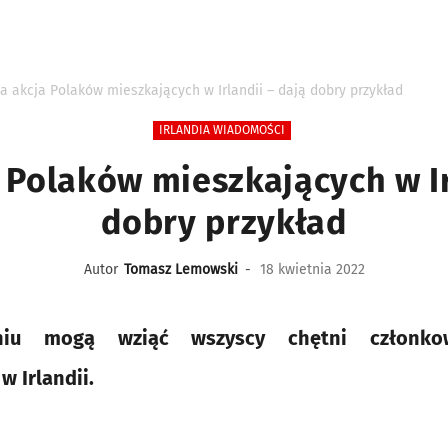
a akcja Polaków mieszkających w Irlandii – dają dobry przykład
IRLANDIA WIADOMOŚCI
 Polaków mieszkających w Ir
dobry przykład
Autor
Tomasz Lemowski
-
18 kwietnia 2022
iu mogą wziąć wszyscy chętni członkow
w Irlandii.