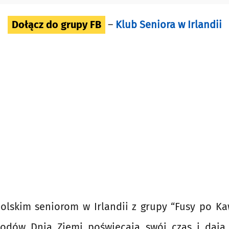
Dołącz do grupy FB
–
Klub Seniora w Irlandii
olskim seniorom w Irlandii z grupy “Fusy po Kaw
odów Dnia Ziemi poświęcają swój czas i dają