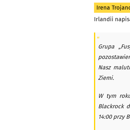
Irena Troja
Irlandii napis
Grupa „Fus
pozostawien
Nasz malutk
Ziemi.
W tym rok
Blackrock 
14:00 przy 