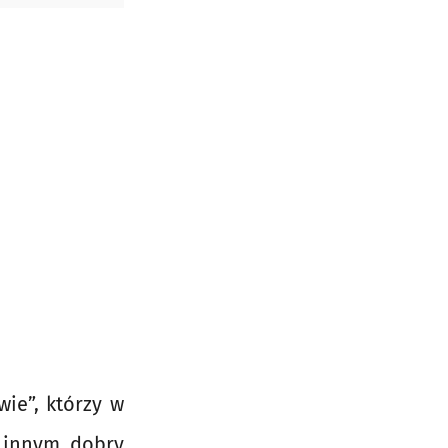
ie”, którzy w
 innym dobry