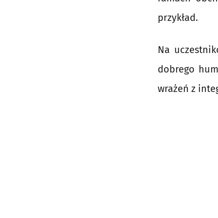
przykład.
Na uczestnik
dobrego humo
wrażeń z inte