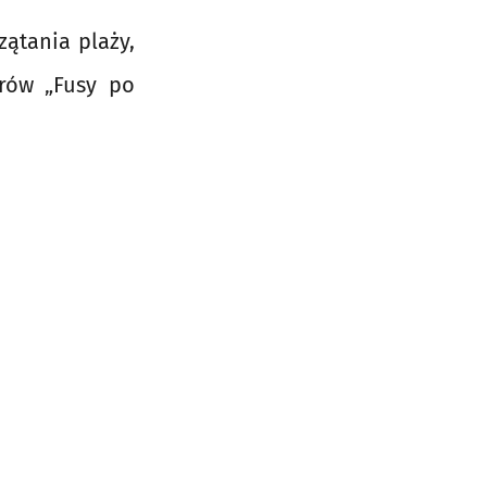
ątania plaży,
orów „Fusy po