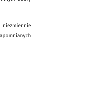
i niezmiennie
ezapomnianych