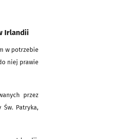
 Irlandii
em w potrzebie
do niej prawie
owanych przez
 Św. Patryka,