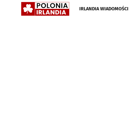
POLONIA
IRLANDIA WIADOMOŚCI
IRLANDIA
•
GAZETA
•
WIADOMOŚCI
I