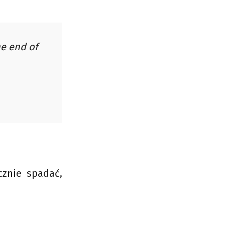
he end of
cznie spadać,