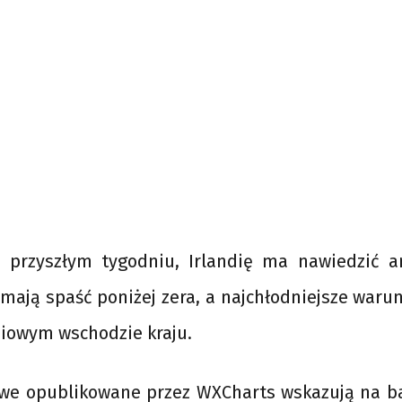
 przyszłym tygodniu, Irlandię ma nawiedzić ar
ają spaść poniżej zera, a najchłodniejsze waru
niowym wschodzie kraju.
e opublikowane przez WXCharts wskazują na b