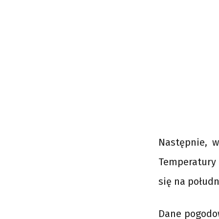
Następnie, w
Temperatury m
się na połud
Dane pogodow