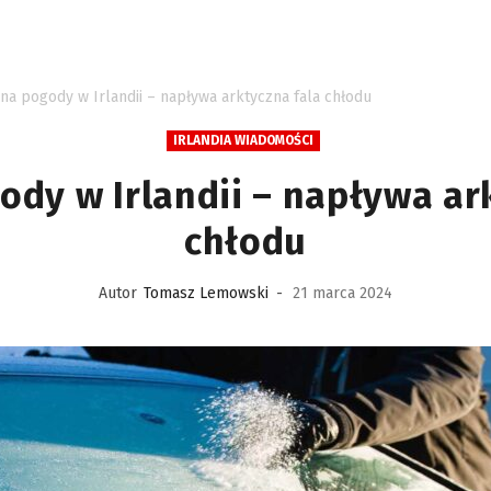
na pogody w Irlandii – napływa arktyczna fala chłodu
IRLANDIA WIADOMOŚCI
dy w Irlandii – napływa ar
chłodu
Autor
Tomasz Lemowski
-
21 marca 2024