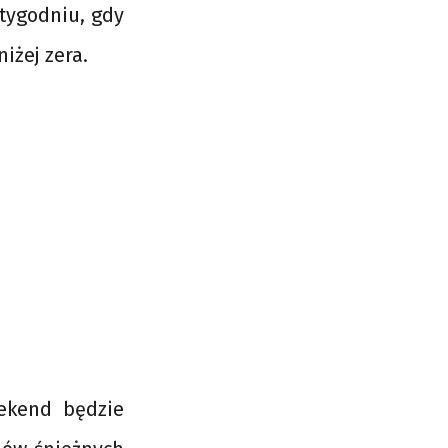
tygodniu, gdy
iżej zera.
eekend będzie