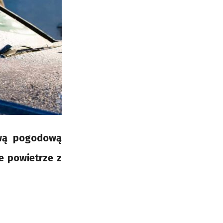
iwą pogodową
e powietrze z