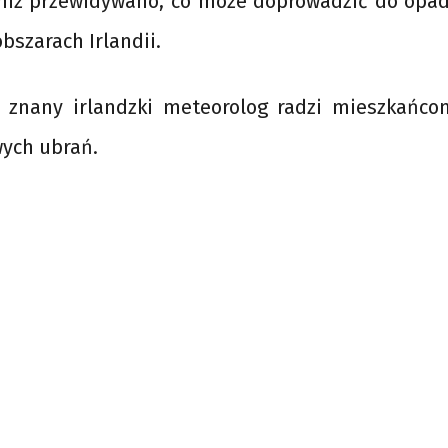
 niż przewidywano, co może doprowadzić do opa
bszarach Irlandii.
y, znany irlandzki meteorolog radzi mieszkańc
wych ubrań.