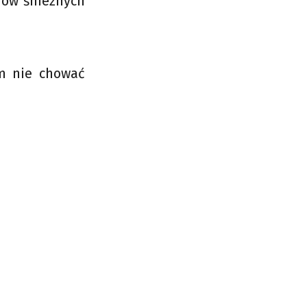
dów śnieżnych
om nie chować