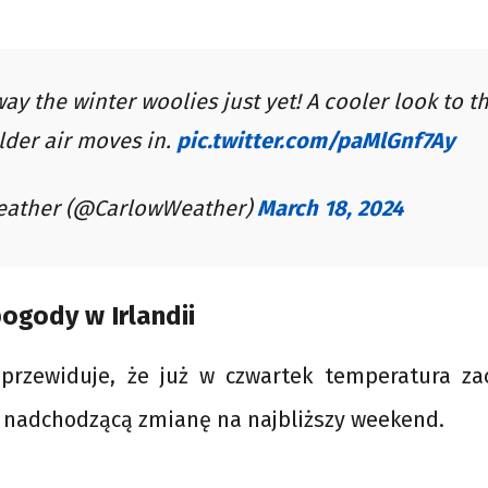
ay the winter woolies just yet! A cooler look to t
lder air moves in.
pic.twitter.com/paMlGnf7Ay
eather (@CarlowWeather)
March 18, 2024
ogody w Irlandii
przewiduje, że już w czwartek temperatura za
 nadchodzącą zmianę na najbliższy weekend.