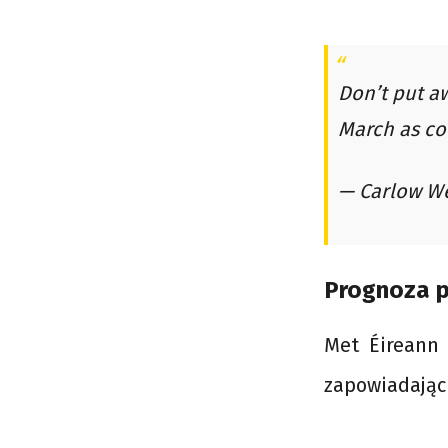
Don’t put aw
March as co
— Carlow W
Prognoza p
Met Éireann 
zapowiadając