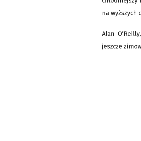
chłodniejszy
na wyższych o
Alan O’Reill
jeszcze zimo