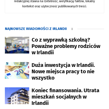
redakcyjnej stawia na rzetelność, weryfikację faktów, lokalny
kontekst oraz użyteczność publikowanych treści.
NAJNOWSZE WIADOMOŚCI Z IRLANDII
:
Co z wyprawką szkolną?
Poważne problemy rodziców
w Irlandii
Duża inwestycja w Irlandii.
Nowe miejsca pracy to nie
wszystko
Koniec finansowania. Utrata
mieszkań socjalnych w
Irlandii